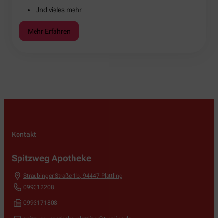
Und vieles mehr
Mehr Erfahren
Kontakt
Spitzweg Apotheke
Straubinger Straße 1b
,
94447
Plattling
099312208
0993171808