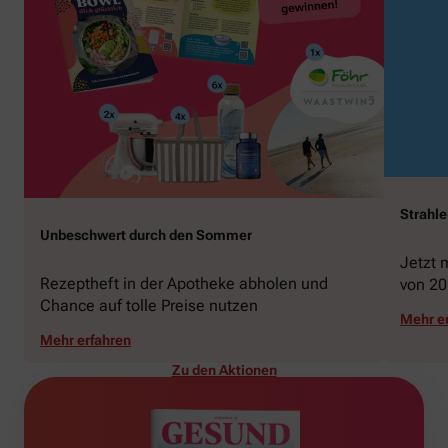
Strahl
Unbeschwert durch den Sommer
Jetzt 
Rezeptheft in der Apotheke abholen und
von 20
Chance auf tolle Preise nutzen
gewin
Mehr e
Mehr erfahren
Zu den Aktionen