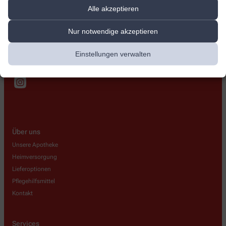
Spitzweg Apotheke
Alle akzeptieren
Straubinger Straße 1b
,
94447
Plattling
Nur notwendige akzeptieren
099312208
0993171808
Einstellungen verwalten
spitzweg_apotheke_plattling@t-online.de
Über uns
Unsere Apotheke
Heimversorgung
Lieferoptionen
Pflegehilfsmittel
Kontakt
Services