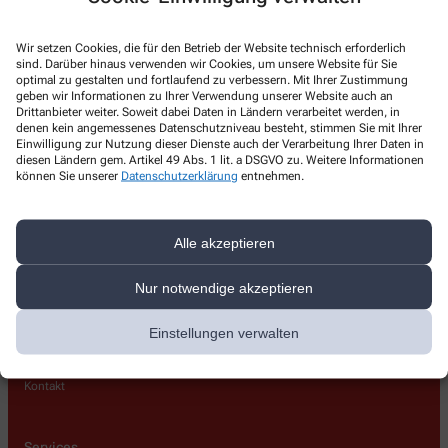
Spitzweg Apotheke
Wir setzen Cookies, die für den Betrieb der Website technisch erforderlich
Straubinger Straße 1b
,
94447
Plattling
sind. Darüber hinaus verwenden wir Cookies, um unsere Website für Sie
099312208
optimal zu gestalten und fortlaufend zu verbessern. Mit Ihrer Zustimmung
geben wir Informationen zu Ihrer Verwendung unserer Website auch an
0993171808
Drittanbieter weiter. Soweit dabei Daten in Ländern verarbeitet werden, in
denen kein angemessenes Datenschutzniveau besteht, stimmen Sie mit Ihrer
spitzweg_apotheke_plattling@t-online.de
Einwilligung zur Nutzung dieser Dienste auch der Verarbeitung Ihrer Daten in
diesen Ländern gem. Artikel 49 Abs. 1 lit. a DSGVO zu. Weitere Informationen
können Sie unserer
Datenschutzerklärung
entnehmen.
Alle akzeptieren
Über uns
Nur notwendige akzeptieren
Unsere Apotheke
Heimversorgung
Einstellungen verwalten
Lieferoptionen
Pflegehilfsmittel
Kontakt
Services