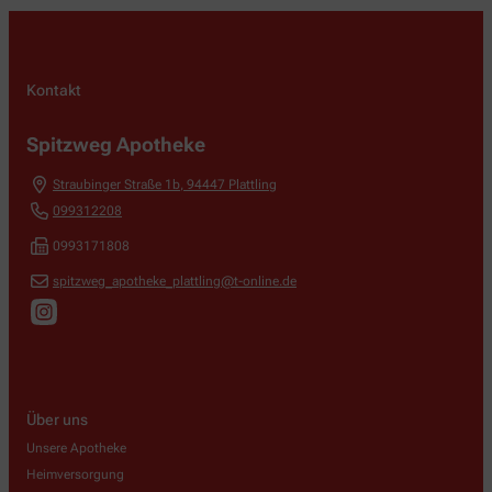
Kontakt
Spitzweg Apotheke
Straubinger Straße 1b
,
94447
Plattling
099312208
0993171808
spitzweg_apotheke_plattling@t-online.de
Über uns
Unsere Apotheke
Heimversorgung