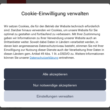
Cookie-Einwilligung verwalten
Nachweis Ihrer Befreiung
Wir setzen Cookies, die für den Betrieb der Website technisch erforderlich
sind. Darüber hinaus verwenden wir Cookies, um unsere Website für Sie
optimal zu gestalten und fortlaufend zu verbessern. Mit Ihrer Zustimmung
geben wir Informationen zu Ihrer Verwendung unserer Website auch an
Wenn Sie einen Ausweis über die Befreiung der gesetzlichen
Drittanbieter weiter. Soweit dabei Daten in Ländern verarbeitet werden, in
Zuzahlung haben, können wir diese Info speichern und Sie
denen kein angemessenes Datenschutzniveau besteht, stimmen Sie mit Ihrer
müssen Ihren Ausweis nicht immer vorzeigen.
Einwilligung zur Nutzung dieser Dienste auch der Verarbeitung Ihrer Daten in
diesen Ländern gem. Artikel 49 Abs. 1 lit. a DSGVO zu. Weitere Informationen
können Sie unserer
Datenschutzerklärung
entnehmen.
Kundenkarte beantragen
Alle akzeptieren
Jetzt schnell und einfach online beantragen und beim nächsten
Besuch bei uns in der Apotheke abholen.
Nur notwendige akzeptieren
Anrede
Einstellungen verwalten
Vorname *